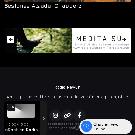
Sesiones Alzada: Chapperz
Radio Rewün
Artes y saberes libres a los pies del volcán Rukapillan, Chile
Chat en vivo
Todos los derechos reservados.
13:00 - 15:00
Desarrollado por
Online:
0
wün
God
Livingod - Living God
Rock en Radio Rewün