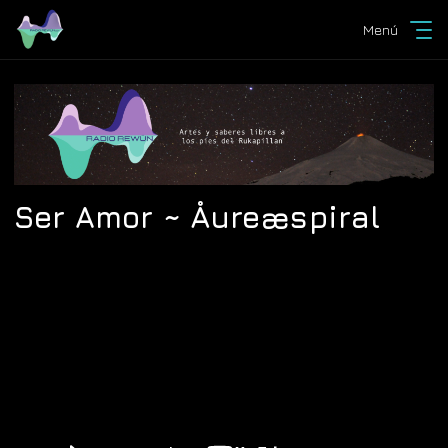
Menú
Ser Amor ~ Åureæspiral