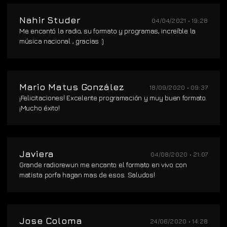
Nahir Studer
04/04/2021 • 19:28
Me encantó la radio, su formato y programas, increíble la
música nacional , gracias :)
Mario Matus González
18/09/2020 • 09:37
¡Felicitaciones! Excelente programación y muy buen formato.
¡Mucho éxito!
Javiera
04/08/2020 • 21:07
Grande radiorewun me encanto el formato en vivo con
matista porfa hagan mas de esos. Saludos!
Jose Coloma
24/06/2020 • 14:28