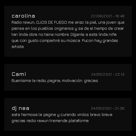
carolina
22/06/2021 • 16:48
Radio rewun, OJOS DE FUEGO me erizo la piel, una joven que
piense en los pueblos originarios y se de el tiempo de crear
tan linda obra no tiene nombre. Díganle a esta linda niña
que con gusto compartiré su música. Pucon hay grandes
artista.
Cami
24/05/2021 • 22:13
Buenísima la radio, pagina, motivación. gracias
dj nea
24/05/2021 • 21:36
esta hermosa la pagina y curando vinilos bravo brava
gracias radio rewun tremenda plataforma